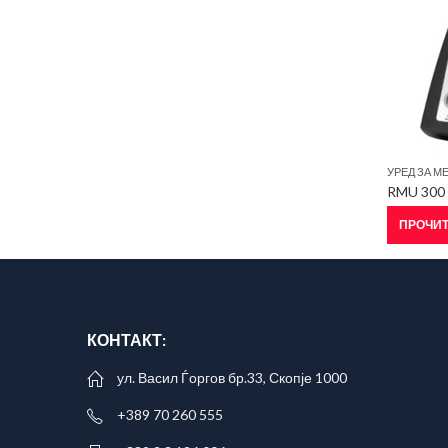
УРЕД ЗА М
RMU 300
ПРОЧИТ
КОНТАКТ:
ул. Васил Ѓоргов бр.33, Скопје 1000
+389 70 260 555