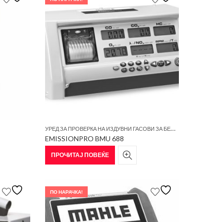
У
РЕД ЗА ПРОВЕРКА НА ИЗДУВНИ ГАСОВИ ЗА БЕНЗИНСКИ МОТОРИ
EMISSIONPRO BMU 688
ПРОЧИТАЈ ПОВЕЌЕ
ПО НАРАЧКА!