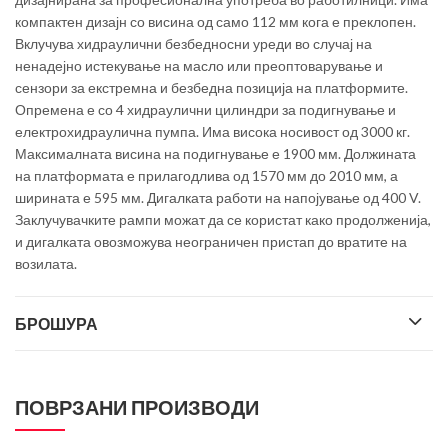
компактен дизајн со висина од само 112 мм кога е преклопен.
Вклучува хидраулични безбедносни уреди во случај на
ненадејно истекување на масло или преоптоварување и
сензори за екстремна и безбедна позиција на платформите.
Опремена е со 4 хидраулични цилиндри за подигнување и
електрохидраулична пумпа. Има висока носивост од 3000 кг.
Максималната висина на подигнување е 1900 мм. Должината
на платформата е прилагодлива од 1570 мм до 2010 мм, а
ширината е 595 мм. Дигалката работи на напојување од 400 V.
Заклучувачките рампи можат да се користат како продолженија,
и дигалката овозможува неограничен пристап до вратите на
возилата.
БРОШУРА
ПОВРЗАНИ ПРОИЗВОДИ