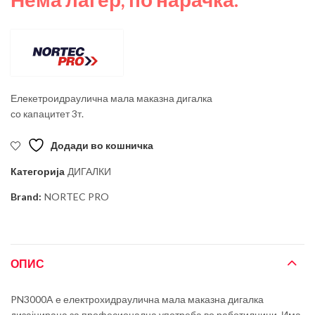
Елекетроидраулична мала маказна дигалка
со капацитет 3т.
Додади во кошничка
Категорија
ДИГАЛКИ
Brand:
NORTEC PRO
ОПИС
PN3000A е електрохидраулична мала маказна дигалка
дизајнирана за професионална употреба во работилници. Има