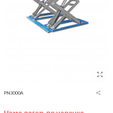
PN3000A
Нема лагер, по нарачка.