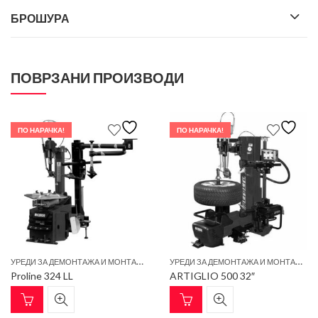
БРОШУРА
ПОВРЗАНИ ПРОИЗВОДИ
ПО НАРАЧКА!
ПО НАРАЧКА!
У
РЕДИ ЗА ДЕМОНТАЖА И МОНТАЖА НА ПНЕВМАТИЦИ
У
РЕДИ ЗА ДЕМОНТАЖА И МОНТАЖА НА ПНЕВМАТИЦИ
Proline 324 LL
ARTIGLIO 500 32″