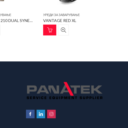
РУВАЊЕ
УРЕДИ ЗА ЗАВАРУВАЊЕ
УРЕДИ ЗА
TECHNOMIG 210 DUAL SYNERGIC
VANTAGE RED XL
AIRLITE