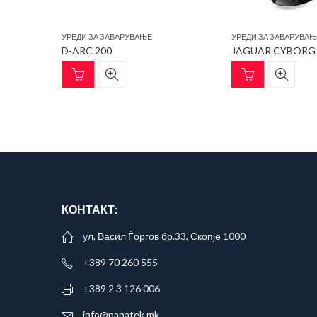
УРЕДИ ЗА ЗАВАРУВАЊЕ
УРЕДИ ЗА ЗАВАРУВА
E
D-ARC 200
JAGUAR CYBORG
КОНТАКТ:
ул. Васил Ѓоргов бр.33, Скопје 1000
+389 70 260 555
+389 2 3 126 006
info@panatek.mk