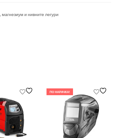
, магнезиум и нивните легури
ПО НАРАЧКА!
ПО НАРА