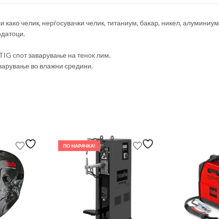
 како челик, нерѓосувачки челик, титаниум, бакар, никел, алуминиум
одатоци.
TIG спот заварување на тенок лим.
варување во влажни средини.
ПО НАРАЧКА!