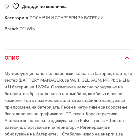
Додади во кошничка
Категорија
ПОЛНАЧИ И СТАРТЕРИ ЗА БАТЕРИИ
Brand:
TELWIN
ОПИС
Мултифункционален, електронски полнач за батерии, стартер и
тестер (BATTERY MANAGER), за WET, GEL, AGM, MF, PbCa, EFB
и Li батерии на 12/24V. Овозможува целосно одржување на
батериите и брзо палење на автомобили, комбиња и лесни
камиони. Тоа е незаменлива алатка за стабилно напојување
при промена на батеријата. Лесен и интуитивен за користење
благодарение на графичкиот LCD екран. Карактеристики: –
Автоматско полнење и одржување во Pulse Tronic; – Тест на
батерија, стартување и алтернатор; – Регенерација и
обновување на батериите; – Стабилен извор на енергија за