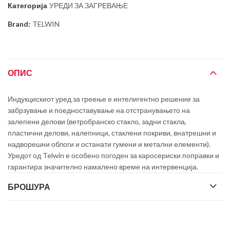
Категорија
УРЕДИ ЗА ЗАГРЕВАЊЕ
Brand:
TELWIN
ОПИС
Индукцискиот уред за греење е интелигентно решение за
забрзување и поедноставување на отстранувањето на
залепени делови (ветробранско стакло, задни стакла,
пластични делови, налепници, стаклени покриви, внатрешни и
надворешни облоги и останати гумени и метални елементи).
Уредот од Telwin е особено погоден за каросериски поправки и
гарантира значително намалено време на интервенција.
БРОШУРА